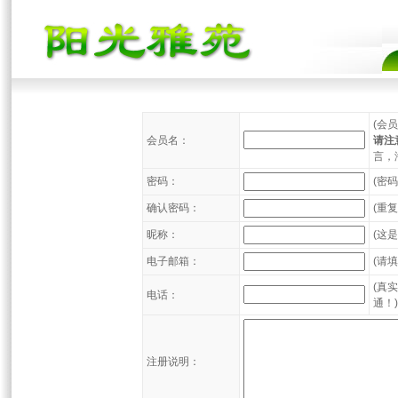
(会
会员名：
请注
言，
密码：
(密
确认密码：
(重
昵称：
(这
电子邮箱：
(请
(真
电话：
通！)
注册说明：