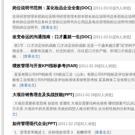
岗位说明书范例：某化妆品企业全套(DOC)
[2011.03.01][25人浏览]
目录经营管理本部岗位说明书经营管理本部本部长岗位说明书总务部岗位说
务科岗位说明书总务科主管岗位说明书办公用品及电讯管理岗岗位说明书消
理岗岗位说明书.. [
查看全文
]
改变命运的沟通指南：口才赢就一生(DOC)
[2011.03.01][39人浏览]
第1节：口才决定你的成败 口才决定你的成败 这是一个越来越注重"说"的
销业务……都要有说服力。社交的成功，往往是口才的产物。所谓口才就是
确、.. [
查看全文
]
绩效管理与开发KPI指标参考(RAR)
[2011.02.28][32人浏览]
某某有限公司KPI指标库 XX粮油工业（山东）有限公司KPI指标及评估标准体
粮食工业有限公司KPI指标及评估标准体系销售部考核 某某粮食工业有限公司
标.. [
查看全文
]
大项目销售理念及实战技能(PPT)
[2011.02.28][32人浏览]
大项目需要权变思维 创造性 变通性 大项目需要结构化销售 哪些因素可以决
方关系 大项目中的关系营销 失效的四型人格分析理论 从分析性格到分析利益 大
文
]
如何管理现代企业(PPT)
[2011.02.25][30人浏览]
1、管理变革概述 2、目标绩效管理 3、薪酬管理 [
查看全文
]