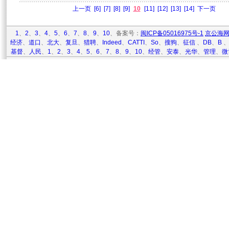
上一页
[6]
[7]
[8]
[9]
10
[11]
[12]
[13]
[14]
下一页
1
、
2
、
3
、
4
、
5
、
6
、
7
、
8
、
9
、
10
、备案号：
闽ICP备05016975号-1
京公海网安
经济
、
道口
、
北大
、
复旦
、
猎聘
、
Indeed
、
CATTI
、
So
、
搜狗
、
征信
、
DB
、
B
基督
、
人民
、
1
、
2
、
3
、
4
、
5
、
6
、
7
、
8
、
9
、
10
、
经管
、
安泰
、
光华
、
管理
、
微